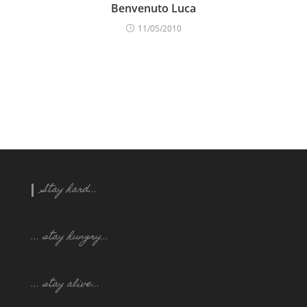
Benvenuto Luca
11/05/2010
Stay hard...
... stay hungry..
.
... stay alive...