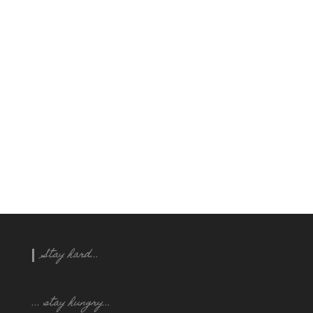
Stay hard...
... stay hungry..
.