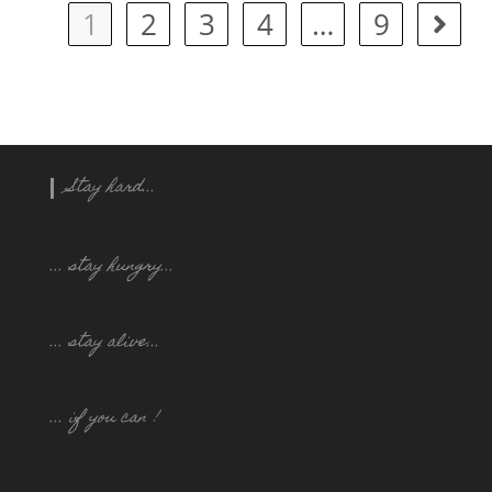
1
2
3
4
…
9
Stay hard...
... stay hungry..
.
... stay alive...
... if you can !