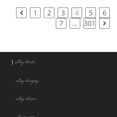
1
2
3
4
5
6
7
…
301
Stay hard...
... stay hungry..
.
... stay alive...
... if you can !