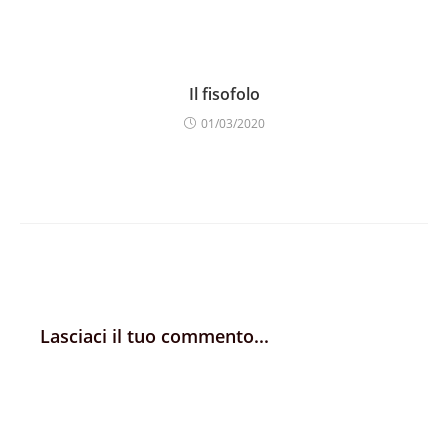
Il fisofolo
01/03/2020
Lasciaci il tuo commento...