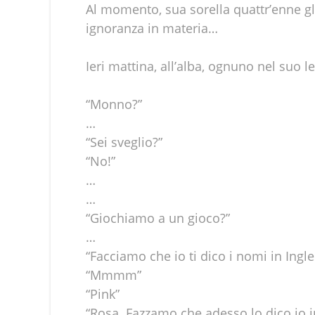
Al momento, sua sorella quattr’enne g
ignoranza in materia…
Ieri mattina, all’alba, ognuno nel suo l
“Monno?”
…
“Sei sveglio?”
“No!”
…
…
“Giochiamo a un gioco?”
…
“Facciamo che io ti dico i nomi in Ingles
“Mmmm”
“Pink”
“Rosa. Fazzamo che adesso lo dico io i