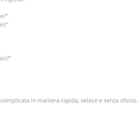
e?”
on!”
ion?”
complicata in maniera rapida, veloce e senza sforzo.