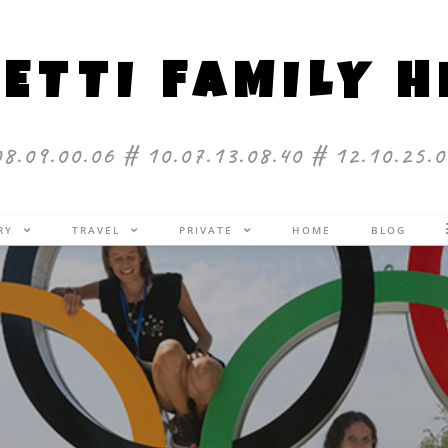
ETTI FAMILY 
08.09.00.06 # 10.07.13.08.40 # 12.10.25.0
ERY
TRAVEL
PRIVATE
HOME
BLOG