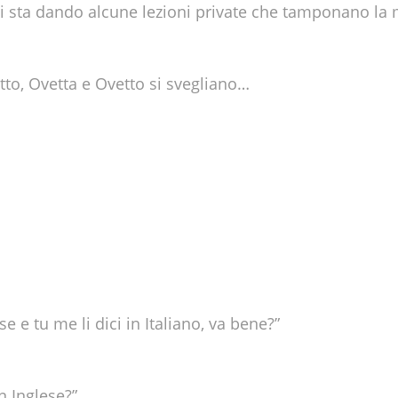
li sta dando alcune lezioni private che tamponano 
etto, Ovetta e Ovetto si svegliano…
e e tu me li dici in Italiano, va bene?”
n Inglese?”