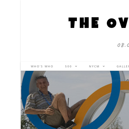
THE OV
08.
WHO’S WHO
500
NYCM
GALL