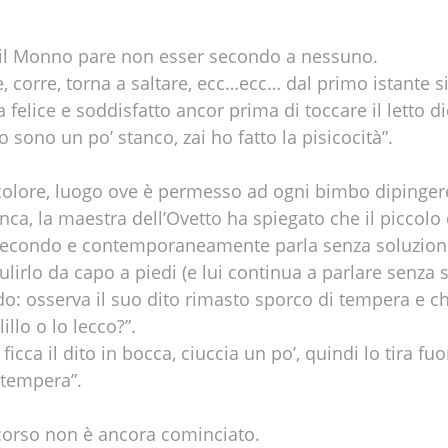
, il Monno pare non esser secondo a nessuno.
le, corre, torna a saltare, ecc…ecc… dal primo istante s
 felice e soddisfatto ancor prima di toccare il letto 
ono un po’ stanco, zai ho fatto la pisicocità”.
 colore, luogo ove è permesso ad ogni bimbo dipinger
nca, la maestra dell’Ovetto ha spiegato che il piccolo
econdo e contemporaneamente parla senza soluzione 
ulirlo da capo a piedi (e lui continua a parlare senza
o: osserva il suo dito rimasto sporco di tempera e ch
illo o lo lecco?”.
ficca il dito in bocca, ciuccia un po’, quindi lo tira fu
 tempera”.
i corso non è ancora cominciato.