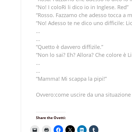
“No! I colo
R
i li dico io in Inglese.
R
ed”
“Rosso. Fazzamo che adesso tocca a m
“No! Adesso te ne dico uno difficile: Li
…
…
“Quetto è davvero diffizile.”
“Non lo sai? Eh? Allora? Che colore è L
…
…
“Mamma! Mi scappa la pipi!”
Ovvero:come uscire da una situazione 
Share the Ovetti: