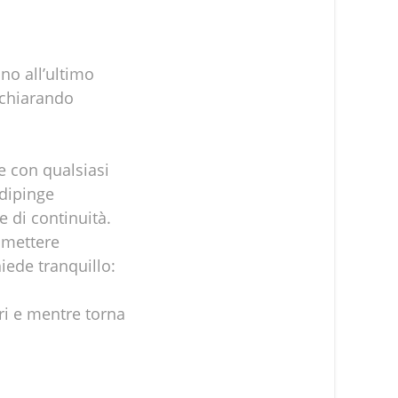
ino all’ultimo
dichiarando
e con qualsiasi
 dipinge
di continuità.
 smettere
iede tranquillo:
ori e mentre torna