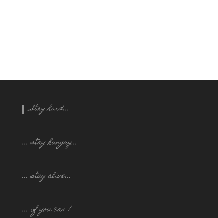
Stay hard...
... stay hungry..
.
... stay alive...
... if you can !