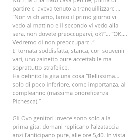
Non ha chiamato casa perché, prima di
partire ci aveva tenuto a tranquillizzarci…
“Non vi chiamo, tanto il primo giorno vi
vedo al mattino e il secondo vi vedo alla
sera, non dovete preoccuparvi, ok?”… “OK….
Vedremo di non preoccuparci.”
E’ tornata soddisfatta, stanca, con souvenir
vari, uno zainetto pure accettabile ma
soprattutto strafelice.
Ha definito la gita una cosa “Bellissima…
solo di poco inferiore, come importanza, al
compleanno (massima onoreficenza
Pichesca).”
Gli Ovo genitori invece sono solo alla
prima gita: domani replicano l’alzataccia
anzi l’anticipano pure, alle ore 5,40. In vista