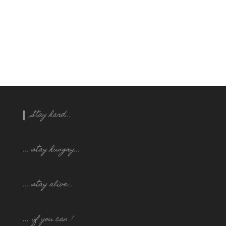
Stay hard...
... stay hungry..
.
... stay alive...
... if you can !