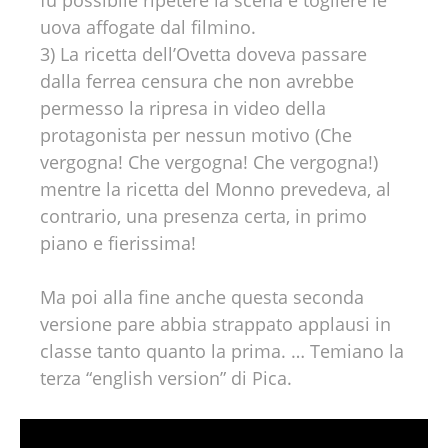
fu possibile ripetere la scena e togliere le
uova affogate dal filmino.
3) La ricetta dell’Ovetta doveva passare
dalla ferrea censura che non avrebbe
permesso la ripresa in video della
protagonista per nessun motivo (Che
vergogna! Che vergogna! Che vergogna!)
mentre la ricetta del Monno prevedeva, al
contrario, una presenza certa, in primo
piano e fierissima!
Ma poi alla fine anche questa seconda
versione pare abbia strappato applausi in
classe tanto quanto la prima. … Temiano la
terza “english version” di Pica.