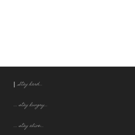
Stay hard...
... stay hungry..
.
... stay alive...