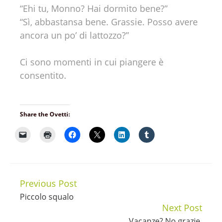
“Ehi tu, Monno? Hai dormito bene?”
“Sì, abbastansa bene. Grassie. Posso avere
ancora un po’ di lattozzo?”
Ci sono momenti in cui piangere è
consentito.
Share the Ovetti:
Previous Post
Continue
Piccolo squalo
Reading
Next Post
Vacanze? No grazie.