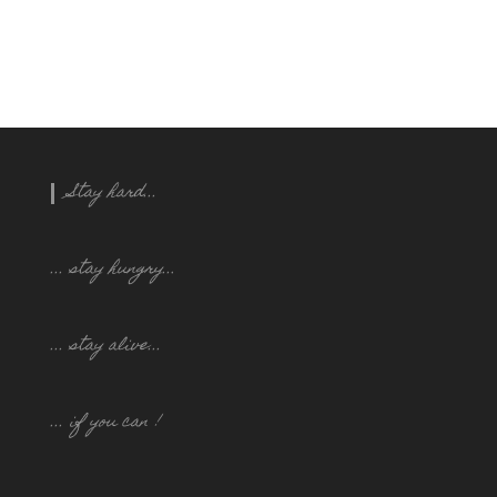
Stay hard...
... stay hungry..
.
... stay alive...
... if you can !