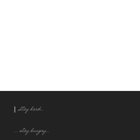
Stay hard...
... stay hungry..
.