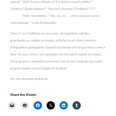
segnali” “(Ahi! Parte la filippica!)”E il dottore cosa ha detto?”
“Dottore? Quale dottore?” “Non hai chiamato il Pediatra?????”
“Mah, veramente…” “No, no, no, … certe cose non vanno
sottovalutate…” e via di pistolotto.
Stavo li con il telefono in una mano, due gambine nell’altra
guardando un culetto arrossato; sulla faccia un chiaro sintomo
d’impazienza galoppante, davanti una bimba che mi guardava come a
dire: “Io non c’entro, non guardare me, ho solo il culetto arrossato,
forse saranno i pannolini economici che mi hai comprato ma voglio
proprio vedere se hai il fegato di dirglielo”
No, non eravamo preparati.
Share the Ovetti: