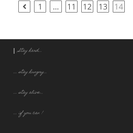
1
…
11
12
13
14
Stay hard...
... stay hungry..
.
... stay alive...
... if you can !