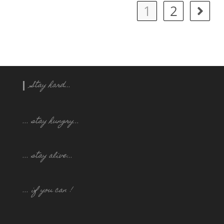
1
2
Stay hard...
... stay hungry..
.
... stay alive...
... if you can !