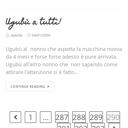
Ugubù a tutti!
didieffe
04/01/2009
Ugubù al nonno che aspetta la macchina nuova
da 4 mesi e forse forse adesso è pure arrivata,
Ugubù all’altro nonno che non sapendo come
attirare l’attenzione si è fatto…
CONTINUE READING
1
…
287
288
289
290