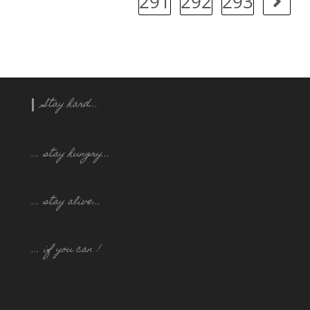
291
292
293
Stay hard...
... stay hungry..
.
... stay alive...
... if you can !