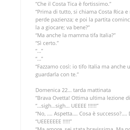
“Che il Costa Tica è fortissimo.”
“Prima di tutto, si chiama Costa Rica e
perde pazienza; e poi la partita cominc
la a giocare; va bene?”
“Ma anche la mamma tifa Italia?”
“Sì certo.”
“…”
“…”
“Fazzamo così: io tifo Italia ma anche
guardarla con te.”
Domenica 22… tarda mattinata
“Brava Ovetta! Ottima ultima lezione d
“…sigh…sigh… UEEEE !!!!!!”
“No, …. Aspetta…. Cosa è successo?….
“UEEEEEEE !!!!!”
“Ma amore, sei stata bravissima. Ma n