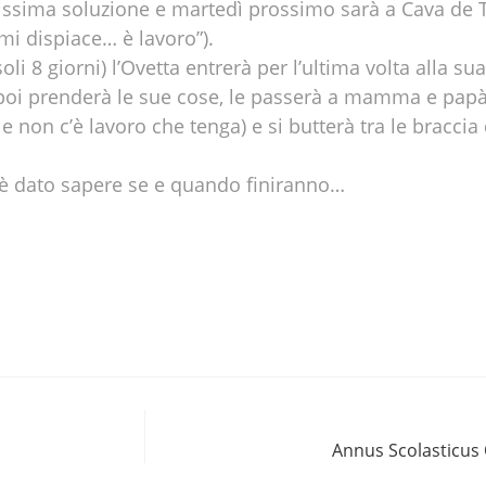
ssima soluzione e martedì prossimo sarà a Cava de T
i dispiace… è lavoro”).
li 8 giorni) l’Ovetta entrerà per l’ultima volta alla s
i; poi prenderà le sue cose, le passerà a mamma e pap
 non c’è lavoro che tenga) e si butterà tra le braccia
on è dato sapere se e quando finiranno…
Annus Scolasticus 