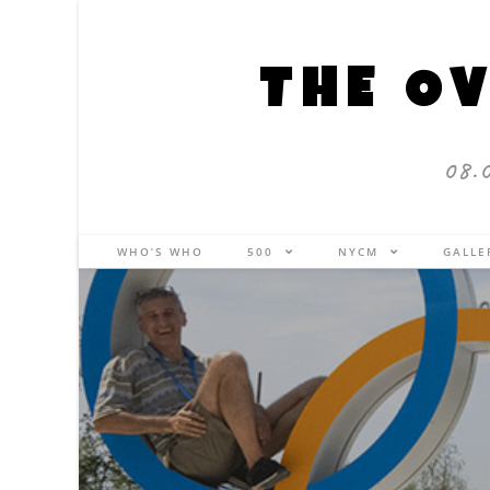
THE OV
08.
WHO’S WHO
500
NYCM
GALL