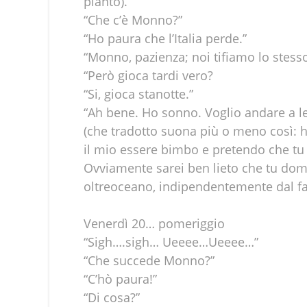
pianto).
“Che c’è Monno?”
“Ho paura che l’Italia perde.”
“Monno, pazienza; noi tifiamo lo stesso 
“Però gioca tardi vero?
“Si, gioca stanotte.”
“Ah bene. Ho sonno. Voglio andare a let
(che tradotto suona più o meno così: h
il mio essere bimbo e pretendo che tu
Ovviamente sarei ben lieto che tu doma
oltreoceano, indipendentemente dal fat
Venerdì 20… pomeriggio
“Sigh….sigh… Ueeee…Ueeee…”
“Che succede Monno?”
“C’hò paura!”
“Di cosa?”