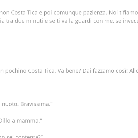
 non Costa Tica e poi comunque pazienza. Noi tifiamo l
ia tra due minuti e se ti va la guardi con me, se invec
 un pochino Costa Tica. Va bene? Dai fazzamo così! All
i nuoto. Bravissima.”
 Dillo a mamma.”
on sei contenta?”