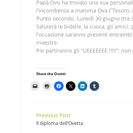
Papà Ovo ha trovato una sua personali
l’incombenza a mamma Ova (“Tesoro, m
Punto secondo. Lunedì 30 giugno (tra so
Saluterà le bidelle, la cuoca, gli amic
l’occasione saranno presenti entrambi e
maestre.
Poi partiranno gli “UEEEEEEE !!!!!”: n
Share the Ovetti:
Previous Post
Continue
Il diploma dell’Ovetta
Reading