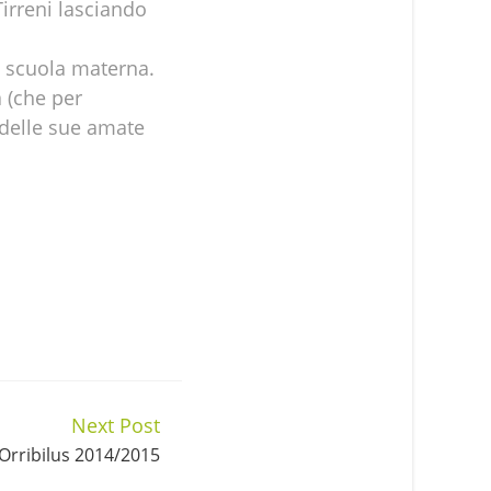
irreni lasciando
ua scuola materna.
à (che per
 delle sue amate
Next Post
Orribilus 2014/2015