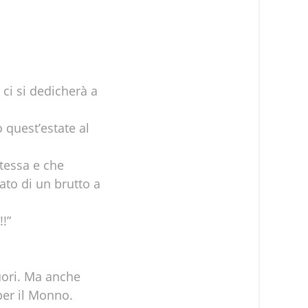
ci si dedicherà a
 quest’estate al
stessa e che
tato di un brutto a
!”
uori. Ma anche
per il Monno.