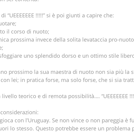
i “UEEEEEEE !!!!!” si è poi giunti a capire che:
uotare;
to il corso di nuoto;
ica prossima invece della solita levataccia pro-nuoto 
e;
sfoggiare uno splendido dorso e un ottimo stile libero
anno prossimo la sua maestra di nuoto non sia più la 
con lei; in pratica forse, ma solo forse, che si sia trat
ivello teorico e di remota possibilità…. “UEEEEEEE !!!!
 considerazioni:
 gioca con l’Uruguay. Se non vince o non pareggia è f
fuori lo stesso. Questo potrebbe essere un problema 