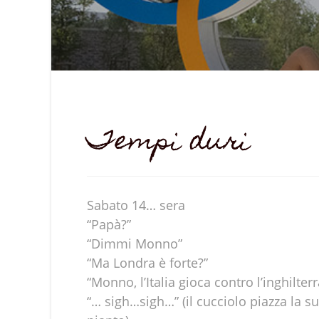
Tempi duri
Sabato 14… sera
“Papà?”
“Dimmi Monno”
“Ma Londra è forte?”
“Monno, l’Italia gioca contro l’inghilte
“… sigh…sigh…” (il cucciolo piazza la 