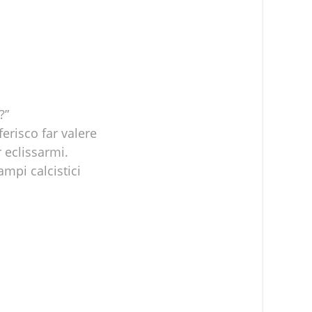
?”
erisco far valere
 eclissarmi.
mpi calcistici