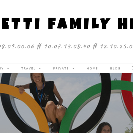
ETTI FAMILY 
08.09.00.06 # 10.07.13.08.40 # 12.10.25.0
ERY
TRAVEL
PRIVATE
HOME
BLOG