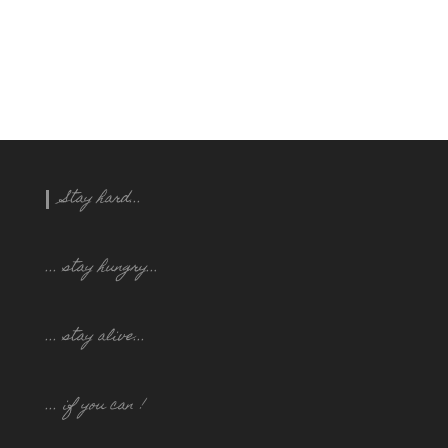
Stay hard...
... stay hungry..
.
... stay alive...
... if you can !