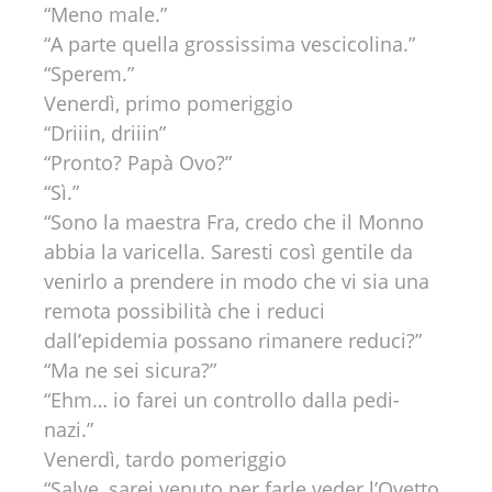
“Meno male.”
“A parte quella grossissima vescicolina.”
“Sperem.”
Venerdì, primo pomeriggio
“Driiin, driiin”
“Pronto? Papà Ovo?”
“Sì.”
“Sono la maestra Fra, credo che il Monno
abbia la varicella. Saresti così gentile da
venirlo a prendere in modo che vi sia una
remota possibilità che i reduci
dall’epidemia possano rimanere reduci?”
“Ma ne sei sicura?”
“Ehm… io farei un controllo dalla pedi-
nazi.”
Venerdì, tardo pomeriggio
“Salve, sarei venuto per farle veder l’Ovetto,