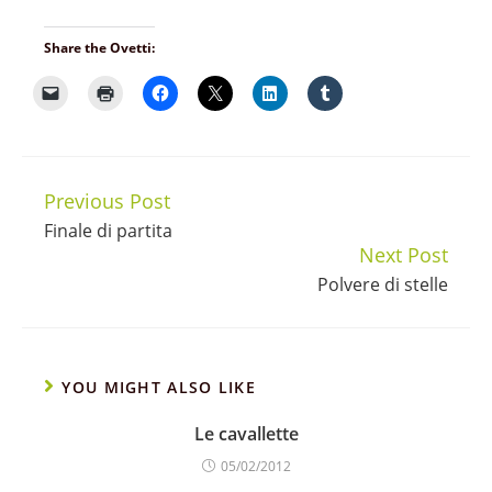
Share the Ovetti:
Previous Post
Continue
Finale di partita
Reading
Next Post
Polvere di stelle
YOU MIGHT ALSO LIKE
Le cavallette
05/02/2012