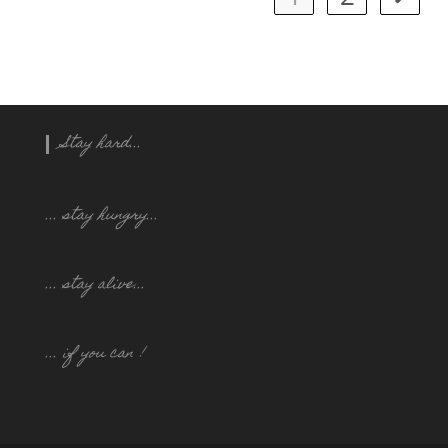
Stay hard...
... stay hungry..
.
... stay alive...
... if you can !