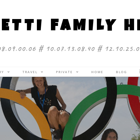
ETTI FAMILY 
08.09.00.06 # 10.07.13.08.40 # 12.10.25.0
ERY
TRAVEL
PRIVATE
HOME
BLOG