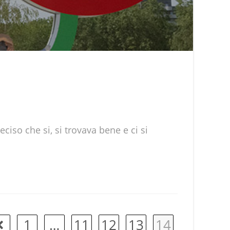
iso che si, si trovava bene e ci si
1
…
11
12
13
14