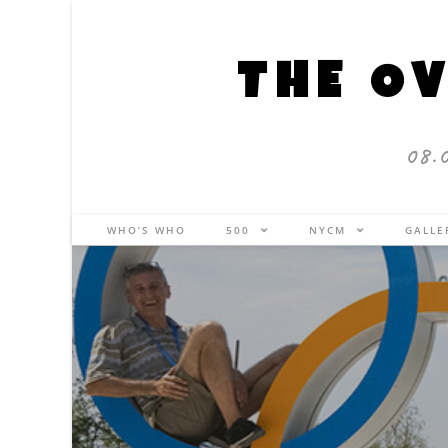
THE OV
08.
WHO’S WHO
500
NYCM
GALL