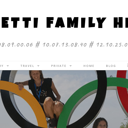
ETTI FAMILY 
08.09.00.06 # 10.07.13.08.40 # 12.10.25.0
ERY
TRAVEL
PRIVATE
HOME
BLOG