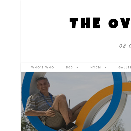
THE OV
08.
WHO’S WHO
500
NYCM
GALL