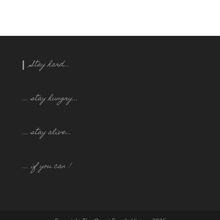
Stay hard...
... stay hungry..
.
... stay alive...
... if you can !