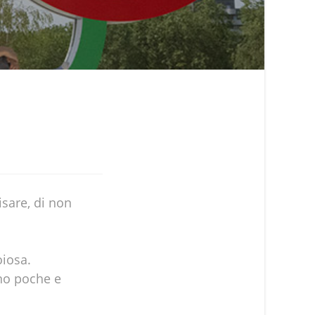
isare, di non
oiosa.
ono poche e