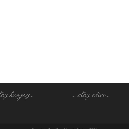
 stay hungry..
.
... stay alive...