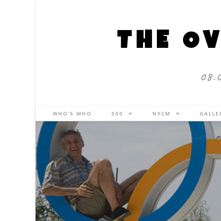
THE OV
08.
WHO’S WHO
500
NYCM
GALL