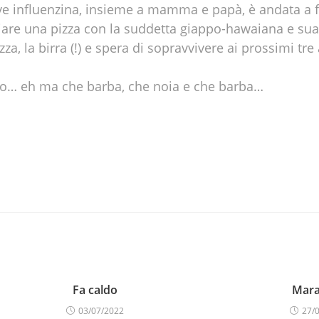
eve influenzina, insieme a mamma e papà, è andata a fa
ngiare una pizza con la suddetta giappo-hawaiana e 
a, la birra (!) e spera di sopravvivere ai prossimi tre
ro… eh ma che barba, che noia e che barba…
Fa caldo
Mara
03/07/2022
27/