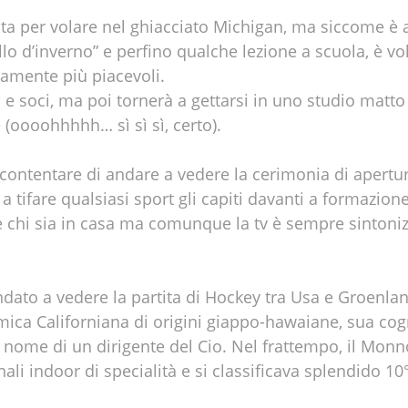
tita per volare nel ghiacciato Michigan, ma siccome è
allo d’inverno” e perfino qualche lezione a scuola, è vo
samente più piacevoli.
e soci, ma poi tornerà a gettarsi in uno studio matto
 (oooohhhhh… sì sì sì, certo).
ccontentare di andare a vedere la cerimonia di apertur
a tifare qualsiasi sport gli capiti davanti a formazione
 chi sia in casa ma comunque la tv è sempre sintoniz
ato a vedere la partita di Hockey tra Usa e Groenlan
ica Californiana di origini giappo-hawaiane, sua cog
a nome di un dirigente del Cio. Nel frattempo, il Monn
li indoor di specialità e si classificava splendido 10°