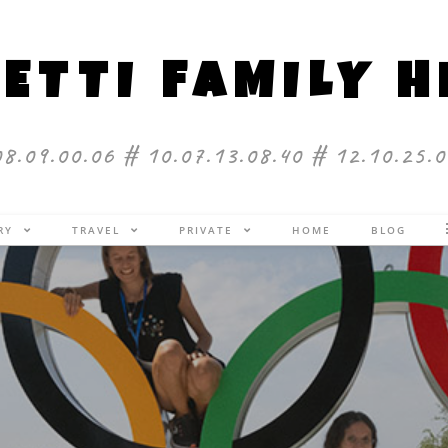
ETTI FAMILY 
08.09.00.06 # 10.07.13.08.40 # 12.10.25.0
ERY
TRAVEL
PRIVATE
HOME
BLOG