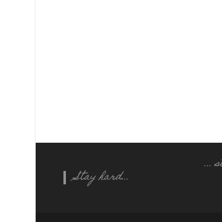
...
Stay hard...