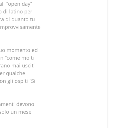
ali “open day”
 di latino per
ara di quanto tu
e improvvisamente
il tuo momento ed
non “come molti
rano mai usciti
per qualche
 gli ospiti “Si
iamenti devono
 solo un mese