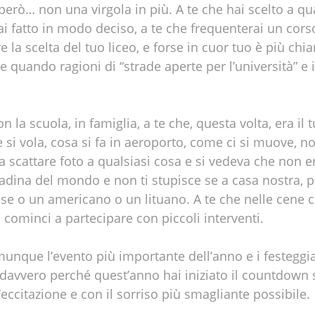
erò… non una virgola in più. A te che hai scelto a qu
ai fatto in modo deciso, a te che frequenterai un corso
re la scelta del tuo liceo, e forse in cuor tuo è più chi
he quando ragioni di “strade aperte per l’università” 
n la scuola, in famiglia, a te che, questa volta, era 
e si vola, cosa si fa in aeroporto, come ci si muove, 
scattare foto a qualsiasi cosa e si vedeva che non e
ittadina del mondo e non ti stupisce se a casa nostra, 
e o un americano o un lituano. A te che nelle cene con
, cominci a partecipare con piccoli interventi.
unque l’evento più importante dell’anno e i festegg
a davvero perché quest’anno hai iniziato il countdown
’eccitazione e con il sorriso più smagliante possibile.