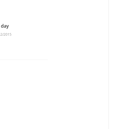
 day
02/2015