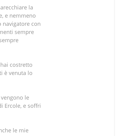
arecchiare la
pre, e nemmeno
ro navigatore con
 lamenti sempre
o sempre
 hai costretto
i è venuta lo
i vengono le
 Ercole, e soffri
anche le mie