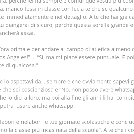
lla, perché lei ha sempre e comunque vestiti più cool.
ta, manco fossi in classe con lei, a te che se qualcuno 
te immediatamente e nel dettaglio. A te che hai già 
 piangerai di sicuro, perché questa sorella grande e
ancherà assai.
z’ora prima e per andare al campo di atletica almeno 
os Angeles!” … “Sì, ma mi piace essere puntuale. E po
e di qualcosa.”
, che lo aspettavi da… sempre e che ovviamente sapevi 
 te che sei coscienziosa e “No, non posso avere whatsap
e lo dici a loro; ma poi alla fine gli anni li hai compiu
a potrai usare anche whatsapp.
labori e rielabori le tue giornate scolastiche e concl
la classe più incasinata della scuola”. A te che i com