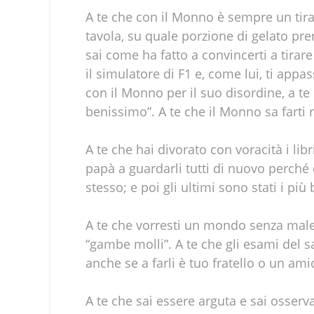
A te che con il Monno è sempre un tira
tavola, su quale porzione di gelato pr
sai come ha fatto a convincerti a tirar
il simulatore di F1 e, come lui, ti appa
con il Monno per il suo disordine, a te
benissimo”. A te che il Monno sa farti
A te che hai divorato con voracità i libr
papà a guardarli tutti di nuovo perché 
stesso; e poi gli ultimi sono stati i più 
A te che vorresti un mondo senza male di
“gambe molli”. A te che gli esami del s
anche se a farli è tuo fratello o un ami
A te che sai essere arguta e sai osserv