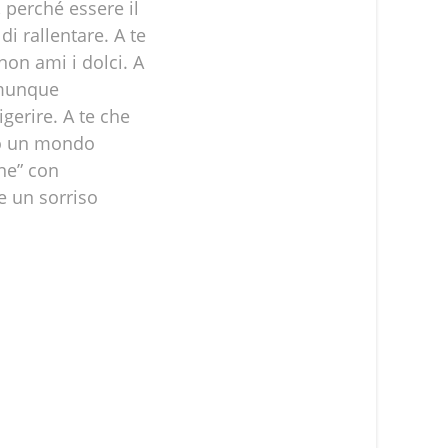
, perché essere il
i rallentare. A te
non ami i dolci. A
omunque
gerire. A te che
ero un mondo
ene” con
e un sorriso