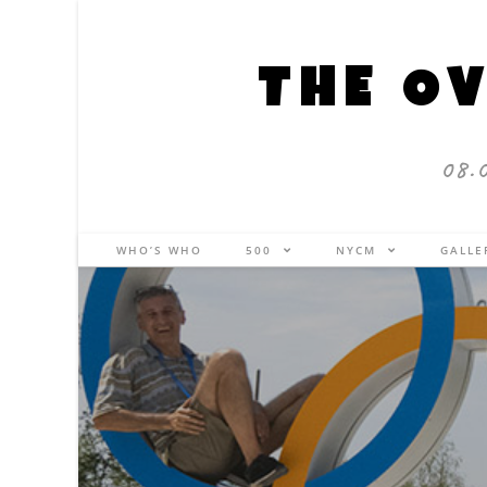
THE OV
08.
WHO’S WHO
500
NYCM
GALL