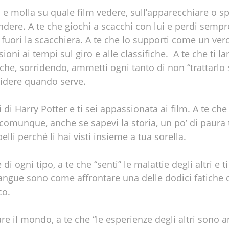
 e molla su quale film vedere, sull’apparecchiare o sp
endere. A te che giochi a scacchi con lui e perdi sem
e fuori la scacchiera. A te che lo supporti come un ve
ssioni ai tempi sul giro e alle classifiche. A te che ti
 che, sorridendo, ammetti ogni tanto di non “trattarl
 ridere quando serve.
i di Harry Potter e ti sei appassionata ai film. A te che
comunque, anche se sapevi la storia, un po’ di paura t
belli perché li hai visti insieme a tua sorella.
 ogni tipo, a te che “senti” le malattie degli altri e t
angue sono come affrontare una delle dodici fatiche di
co.
are il mondo, a te che “le esperienze degli altri sono 