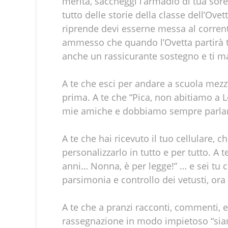
merita, saccheggi l’armadio di tua sore
tutto delle storie della classe dell’Ovet
riprende devi esserne messa al corren
ammesso che quando l’Ovetta partirà tu
anche un rassicurante sostegno e ti m
A te che esci per andare a scuola mez
prima. A te che “Pica, non abitiamo a L
mie amiche e dobbiamo sempre parlar
A te che hai ricevuto il tuo cellulare
personalizzarlo in tutto e per tutto. A
anni… Nonna, è per legge!” … e sei tu ch
parsimonia e controllo dei vetusti, or
A te che a pranzi racconti, commenti, e
rassegnazione in modo impietoso “siamo 