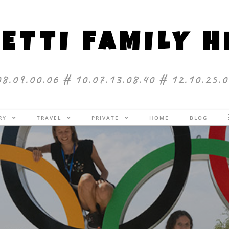
ETTI FAMILY 
08.09.00.06 # 10.07.13.08.40 # 12.10.25.0
ERY
TRAVEL
PRIVATE
HOME
BLOG