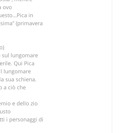
à ovo
uesto…Pica in
ssima” (primavera
o)
) sul lungomare
rile. Qui Pica
 il lungomare
la sua schiena.
o a ciò che
mio e dello zio
tusto
ti i personaggi di