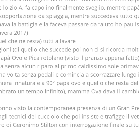
lo zio A. fa capolino finalmente sveglio, mentre pap
opportazione da spiaggia, mentre succedeva tutto q
a la battigia e la faceva passare da “aiuto ho pauli
avera 2017)
uel che ne resta) tutti a lavare
gioni (di quello che succede poi non ci si ricorda molt
pà Ovo e Pica rotolano (visto il pranzo appena fatto
ia senza alcun riparo al primo caldissimo sole primave
rima volta senza pedali e comincia a scorrazzare lungo
niera innaturale a 90° papà ovo e quello che resta del
embrato un tempo infinito), mamma Ova dava il cambi
onno visto la contemporanea presenza di un Gran Pre
li tecnici del cucciolo che poi insiste e trafigge il ve
o di Geronimo Stilton con interrogazione finale su tut