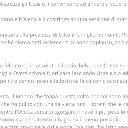
destrezza gli Ucas e li convincono ad andare a vedere 
nno e l’Ovetta e li costringe ad una sessione di com
taria alla presenza di tutto il famigliame riunito Pi
erché siamo tutti insieme !!!” Grande applauso, baci e 
elpato ed in assoluto silenzio, beh… quello che si r
miglia Ovetti scivola fuori casa lasciando Ucas e zio 
 i tre danno inizio alla festività laica con cioccolata
enta, il Monno che “papà questa volta non mi sono a
che ha pulito con una salvietta tutti i libretti che le c
ntre l’Ovetta cerca di sgorgare il naso il più possibi
Monno sta ben attento a bagnarsi il meno possibile….
a e farsi travolgere dalle onde “ma non l’ho fatto ap