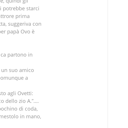
, quindi gli
i potrebbe starci
attrore prima
tta, suggeriva con
 per papà Ovo è
ica partono in
 e un suo amico
e comunque a
to agli Ovetti:
o dello zio A.”….
 pochino di coda,
, mestolo in mano,