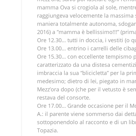
mamma Ova si crogiola al sole, mentre 
raggiungeva velocemente la massima s
maniera totalmente autonoma, sdoganav
2016) a “mamma è bellissimo!!!” (prim
Ore 12.30… tutti in doccia, i vestiti (o q
Ore 13.00… entrino i carrelli delle ciba
Ore 15.30… con eccellente tempismo pa
caratterizzato da una distesa cementiz
imbraccia la sua “blicicletta” per la p
medesimo; dietro di lei, piegato in ma
Mezz’ora dopo (che per il vetusto è s
restava del consorte.
Ore 17.00… Grande occasione per il M
A.: il parente viene sommerso dai dettag
sottoponendolo al racconto e di un libr
Topazia.