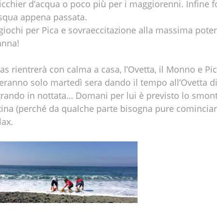
chier d’acqua o poco più per i maggiorenni. Infine fo
squa appena passata.
 giochi per Pica e sovraeccitazione alla massima pote
anna!
 rientrerà con calma a casa, l’Ovetta, il Monno e Pic
reranno solo martedì sera dando il tempo all’Ovetta di 
trando in nottata… Domani per lui è previsto lo smonta
ntina (perché da qualche parte bisogna pure comincia
lax.