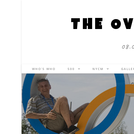
THE OV
08.
WHO’S WHO
500
NYCM
GALL