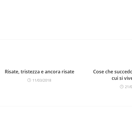
Risate, tristezza e ancora risate
Cose che succedo
cui si viv
11/03/2018
21/