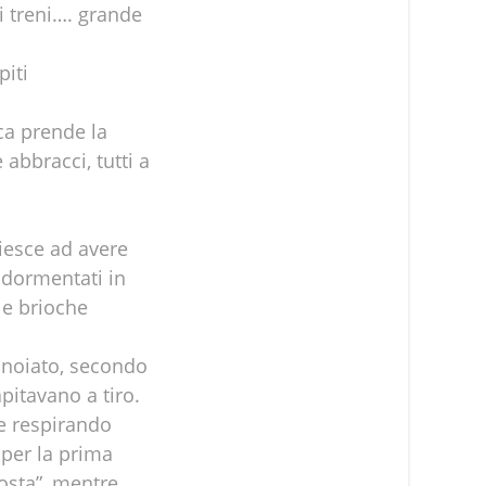
i treni…. grande
piti
ca prende la
abbracci, tutti a
iesce ad avere
addormentati in
 e brioche
nnoiato, secondo
apitavano a tiro.
le respirando
 per la prima
posta”, mentre