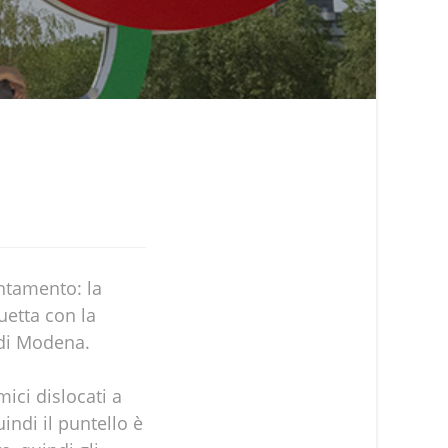
ntamento: la
uetta con la
l di Modena.
ici dislocati a
indi il puntello è