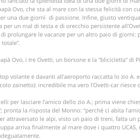
o lanciato la splendida idea di una due giorni di mare
papà Ovo, che sta al mare con la stessa felicità con cu
 per una due giorni di passione. Infine, giusto ventiqu
ta per un mal di testa e di orecchio persistente all’Ove
, di prolungare le vacanze per un altro paio di giorni:
totale”.
 Ovo, i tre Ovetti, un borsone e la “blicicletta” di P
stop volante e davanti all’aeroporto raccatta lo zio A.
lo zainetto): incredibile ma vero l’Ovetti-car riesc
li per lasciare l’amico dello zio A.; prima viene chies
 pronta la risposta del Monno: “perché ci abita l’amic
 attraversato le alpi, visto un paio di treni, fatta un
la truppa arriva finalmente al mare dove i quattro UCAS
i adeguatamente.