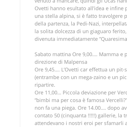
venuto a mancare, quindi gli Ucas hann
Ovetti hanno esultato all’idea e infine 
una stella alpina, si è fatto travolgere
della partenza, la Pedi-Nazi, interpella
la solita dolcezza di un giaguaro ferito
divenuta immediatamente “Quaresima 
Sabato mattina Ore 9,00…. Mamma e papà
direzione di Malpensa
Ore 9,45…. L’Ovetti car effettua un pit-
(entrambe con un mega-zaino e un picco
ripartire.
Ore 11,00… Piccola deviazione per Vercel
“bimbi ma per cosa è famosa Vercelli?”;
non fa una piega. Ore 14.00…. dopo aver
contato 50 (cinquanta !!!!!) gallerie, 
attendevano i nostri eroi per sfamarl