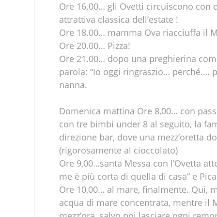
Ore 16.00… gli Ovetti circuiscono con 
attrattiva classica dell’estate !
Ore 18.00… mamma Ova riacciuffa il Mo
Ore 20.00… Pizza!
Ore 21.00… dopo una preghierina comuni
parola: “Io oggi ringraszio… perché…. p
nanna.
Domenica mattina Ore 8,00… con passo f
con tre bimbi under 8 al seguito, la fa
direzione bar, dove una mezz’oretta dopo
(rigorosamente al cioccolato)
Ore 9,00…santa Messa con l’Ovetta att
me è più corta di quella di casa” e Pica 
Ore 10,00… al mare, finalmente. Qui, me
acqua di mare concentrata, mentre il 
mezz’ora, salvo poi lasciare ogni remor