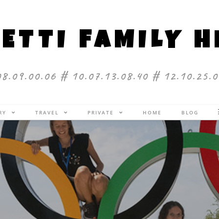
ETTI FAMILY 
08.09.00.06 # 10.07.13.08.40 # 12.10.25.0
ERY
TRAVEL
PRIVATE
HOME
BLOG