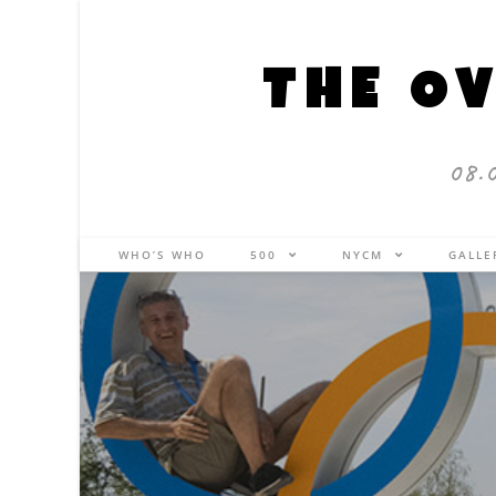
THE OV
08.
WHO’S WHO
500
NYCM
GALL