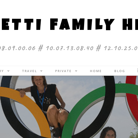
ETTI FAMILY 
08.09.00.06 # 10.07.13.08.40 # 12.10.25.0
ERY
TRAVEL
PRIVATE
HOME
BLOG