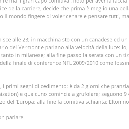
mire ma il gran capo comitiva , noto per aver la faccia
ice della carriere, decide che prima è meglio una bel
o il mondo fingere di voler cenare e pensare tutti, ma 
finisce alle 23; in macchina sto con un canadese ed u
o del Vermont e parlano alla velocità della luce: io,
 tanto in milanese; alla fine passo la serata con un tiz
ella finale di conference NFL 2009/2010 come fossi
o, i primi segni di cedimento: è da 2 giorni che pran
ization) e qualcuno comincia a grufolare; seguono 9 o
zo dell’Europa: alla fine la comitiva schianta; Elton n
on parlare.