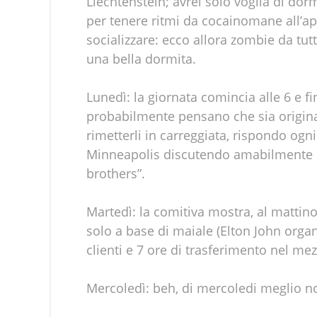
Liechtenstein; avrei solo voglia di dor
per tenere ritmi da cocainomane all’ap
socializzare: ecco allora zombie da tutt
una bella dormita.
Lunedì: la giornata comincia alle 6 e 
probabilmente pensano che sia originari
rimetterli in carreggiata, rispondo ogni
Minneapolis discutendo amabilmente d
brothers”.
Martedì: la comitiva mostra, al mattin
solo a base di maiale (Elton John organ
clienti e 7 ore di trasferimento nel mez
Mercoledì: beh, di mercoledi meglio n