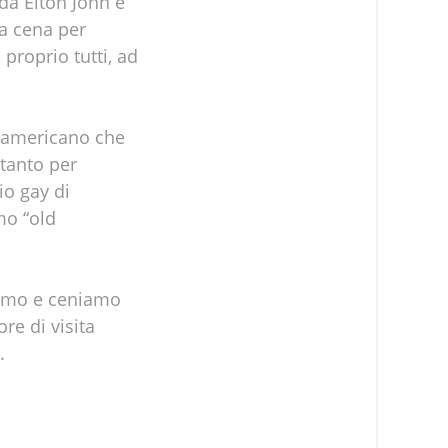
 da Elton John e
la cena per
proprio tutti, ad
n americano che
 tanto per
io gay di
mo “old
ziamo e ceniamo
re di visita
o.